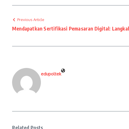
Previous Article
Mendapatkan Sertifikasi Pemasaran Digital: Langka
edupoltek
Related Posts