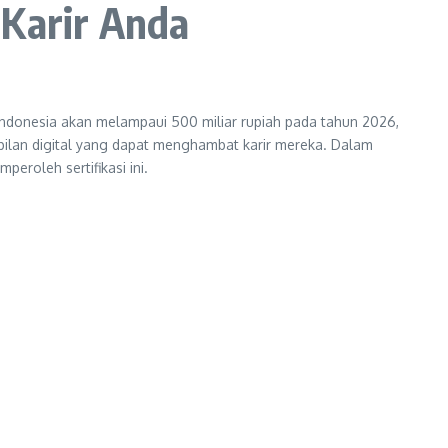
 Karir Anda
Indonesia akan melampaui 500 miliar rupiah pada tahun 2026,
ilan digital yang dapat menghambat karir mereka. Dalam
peroleh sertifikasi ini.