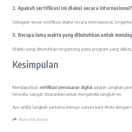
2. Apakah sertifikasi ini diakui secara internasional
Sebagian besar sertifikasi diakui secara internasional, terg
3. Berapa lama waktu yang dibutuhkan untuk mendap
Waktu yang dibutuhkan tergantung pada program yang diikuti,
Kesimpulan
Mendapatkan
sertifikasi pemasaran digital
adalah langkah pen
tersedia, sangat disarankan untuk mengambil langkah ini.
Ayo ambil langkah pertama menuju sukses karir Anda dengan m
Share this Article