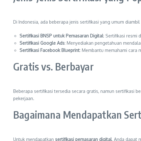
Di Indonesia, ada beberapa jenis sertifikasi yang umum diambi
Sertifikasi BNSP untuk Pemasaran Digital
: Sertifikasi resmi
Sertifikasi Google Ads
: Menyediakan pengetahuan mendalam
Sertifikasi Facebook Blueprint
: Membantu memahami cara m
Gratis vs. Berbayar
Beberapa sertifikasi tersedia secara gratis, namun sertifikasi 
pekerjaan.
Bagaimana Mendapatkan Serti
Untuk mendapatkan
sertifikasi pemasaran digital
, Anda dapat m