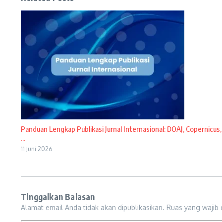
Panduan Lengkap Publikasi Jurnal Internasional: DOAJ, Copernicus,
...
11 Juni 2026
Tinggalkan Balasan
Alamat email Anda tidak akan dipublikasikan.
Ruas yang wajib 