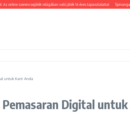
 online szerencsejáték világában való játék 16 éves tapasztalattal
Spinanga Kasz
al untuk Karir Anda
 Pemasaran Digital untuk