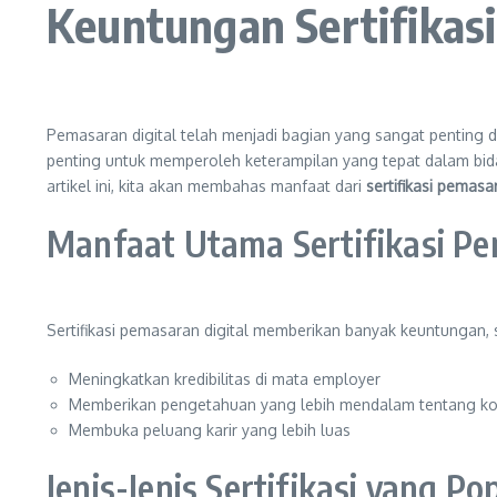
Keuntungan Sertifikasi
Pemasaran digital telah menjadi bagian yang sangat penting 
penting untuk memperoleh keterampilan yang tepat dalam bid
artikel ini, kita akan membahas manfaat dari
sertifikasi pemasar
Manfaat Utama Sertifikasi Pe
Sertifikasi pemasaran digital memberikan banyak keuntungan, s
Meningkatkan kredibilitas di mata employer
Memberikan pengetahuan yang lebih mendalam tentang ko
Membuka peluang karir yang lebih luas
Jenis-Jenis Sertifikasi yang Po