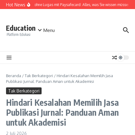
Lewati ke konten
Hot News
Casino ohne Lugas mit Paysafecard: Alles, was Sie wissen müssen
Education
Menu
Platform Edukasi
Beranda
/
Tak Berkategori
/
Hindari Kesalahan Memilih Jasa
Publikasi Jurnal: Panduan Aman untuk Akademisi
Tak Berkategori
Hindari Kesalahan Memilih Jasa
Publikasi Jurnal: Panduan Aman
untuk Akademisi
2 Juli 2026