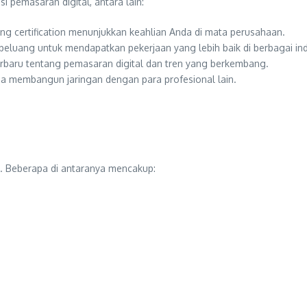
i pemasaran digital, antara lain:
ting certification menunjukkan keahlian Anda di mata perusahaan.
eluang untuk mendapatkan pekerjaan yang lebih baik di berbagai ind
aru tentang pemasaran digital dan tren yang berkembang.
da membangun jaringan dengan para profesional lain.
ini. Beberapa di antaranya mencakup: