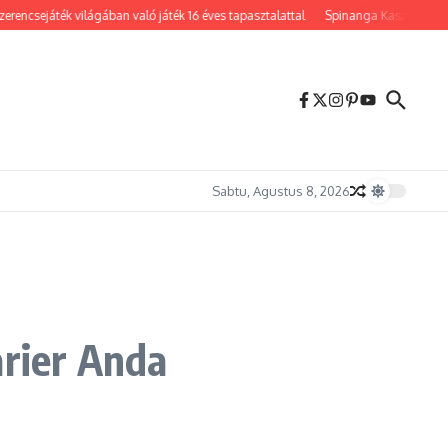
ncsejáték világában való játék 16 éves tapasztalattal
Spinanga Kaszinó: Minden, a
Sabtu, Agustus 8, 2026
arier Anda