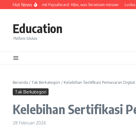
Lewati ke konten
Hot News
Casino ohne Lugas mit Paysafecard: Alles, was Sie wissen müssen
Luckia Hrva
Education
Platform Edukasi
Beranda
/
Tak Berkategori
/
Kelebihan Sertifikasi Pemasaran Digital
Tak Berkategori
Kelebihan Sertifikasi 
28 Februari 2026