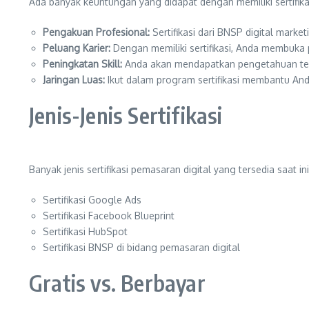
Ada banyak keuntungan yang didapat dengan memiliki sertifikas
Pengakuan Profesional:
Sertifikasi dari BNSP digital marke
Peluang Karier:
Dengan memiliki sertifikasi, Anda membuka p
Peningkatan Skill:
Anda akan mendapatkan pengetahuan terb
Jaringan Luas:
Ikut dalam program sertifikasi membantu An
Jenis-Jenis Sertifikasi
Banyak jenis sertifikasi pemasaran digital yang tersedia saat 
Sertifikasi Google Ads
Sertifikasi Facebook Blueprint
Sertifikasi HubSpot
Sertifikasi BNSP di bidang pemasaran digital
Gratis vs. Berbayar