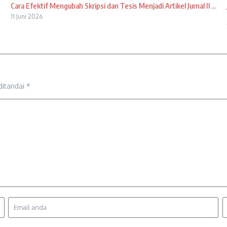
Cara Efektif Mengubah Skripsi dan Tesis Menjadi Artikel Jurnal Il ...
11 Juni 2026
ditandai
*