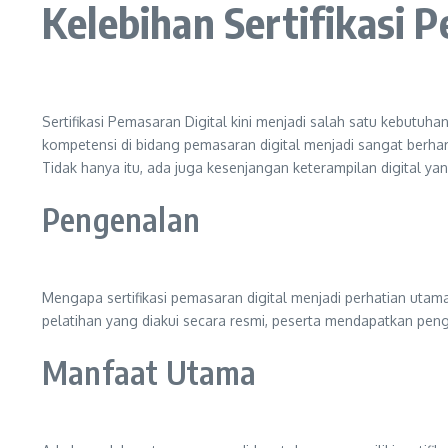
Kelebihan Sertifikasi 
Sertifikasi Pemasaran Digital kini menjadi salah satu kebutu
kompetensi di bidang pemasaran digital menjadi sangat berhar
Tidak hanya itu, ada juga kesenjangan keterampilan digital yang
Pengenalan
Mengapa sertifikasi pemasaran digital menjadi perhatian utama?
pelatihan yang diakui secara resmi, peserta mendapatkan penge
Manfaat Utama