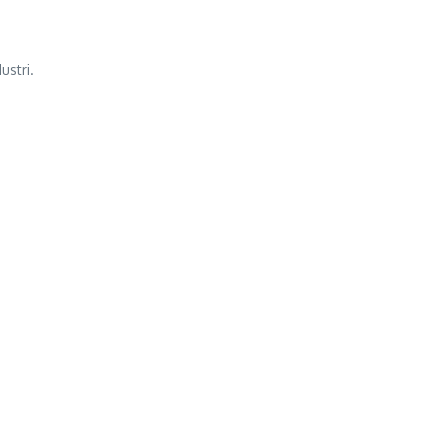
ustri.